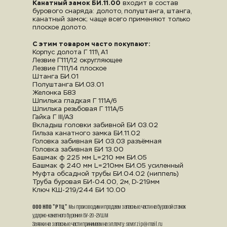
Канатный замок БИ.11.00
 входит в состав 
бурового снаряда: долото, полуштанга, штанга, 
канатный за­мок; чаще всего применяют только 
плоское долото.
С этим товаром часто покупают:
Корпус долота Г 111\ А1
Лезвие Г111/12 округляющее
Лезвие Г111/14 плоское
Штанга БИ.01
Полуштанга БИ.03.01
Желонка Б8З
Шпилька гладкая Г 111А/6
Шпилька резьбовая Г 111А/5
Гайка Г III/А3
Вкладыш головки забивной БИ 03.02
Гильза канатного замка БИ.11.02
Головка забивная БИ 03.03 разъёмная
Головка забивная БИ 13.00
Башмак ф 225 мм L=210 мм БИ.О5
Башмак ф 240 мм L=210мм БИ.О5 усиленный
Муфта обсадной трубы БИ.04.02 (ниппель)
Труба буровая БИ-04.00, 2м, D-219мм
Ключ КШ-219/244 БИ 10.00
ООО НПО "РТЦ"
 Мы производим и продаем запасные части на буровой станок 
ударно-канатного бурения БУ-20-2УШМ
Заявки на запасные части принимаем на эл.почту: severzip@mail.ru