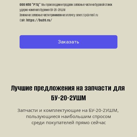
ООО НПО "РТЦ"
 Мы производим и продаем запасные части на буровой станок 
ударно-канатного бурения БУ-20-2УШМ
Заявки на запасные части принимаем на эл.почту: severzip@mail.ru
Сайт: 
https://bu20.ru/
Заказать
Лучшие предложения на запчасти для 
БУ-20-2УШМ
Запчасти и комплектующие на БУ-20-2УШМ, 
пользующиеся наибольшим спросом
среди покупателей прямо сейчас