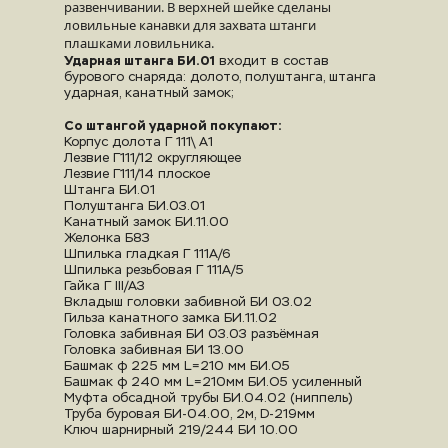
развенчивании. В верхней шейке сделаны 
ловильные канавки для захвата штанги 
плашками ловильника.
Ударная штанга БИ.01
 входит в состав 
бурового снаряда: долото, полуштанга, штанга 
ударная, канатный за­мок;
Со штангой ударной покупают:
Корпус долота Г 111\ А1
Лезвие Г111/12 округляющее
Лезвие Г111/14 плоское
Штанга БИ.01
Полуштанга БИ.03.01
Канатный замок БИ.11.00
Желонка Б8З
Шпилька гладкая Г 111А/6
Шпилька резьбовая Г 111А/5
Гайка Г III/А3
Вкладыш головки забивной БИ 03.02
Гильза канатного замка БИ.11.02
Головка забивная БИ 03.03 разъёмная
Головка забивная БИ 13.00
Башмак ф 225 мм L=210 мм БИ.О5
Башмак ф 240 мм L=210мм БИ.О5 усиленный
Муфта обсадной трубы БИ.04.02 (ниппель)
Труба буровая БИ-04.00, 2м, D-219мм
Ключ шарнирный 219/244 БИ 10.00