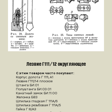
Лезвие Г111/12 округляющее
С этим товаром часто покупают:
Корпус долота Г 111\ А1
Лезвие Г111/14 плоское
Штанга БИ.01
Полуштанга БИ.03.01
Канатный замок БИ.11.00
Желонка Б8З
Шпилька гладкая Г 111А/6
Шпилька резьбовая Г 111А/5
Гайка Г III/А3