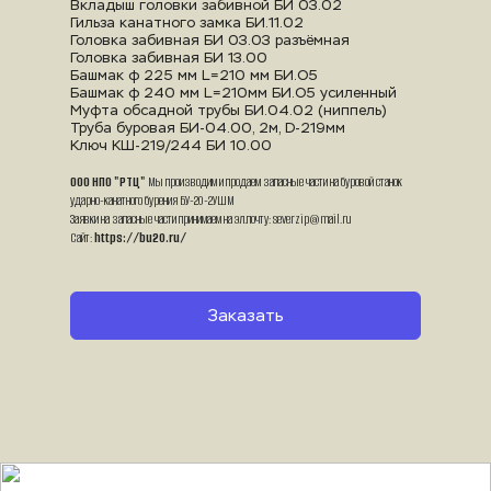
Вкладыш головки забивной БИ 03.02
Гильза канатного замка БИ.11.02
Головка забивная БИ 03.03 разъёмная
Головка забивная БИ 13.00
Башмак ф 225 мм L=210 мм БИ.О5
Башмак ф 240 мм L=210мм БИ.О5 усиленный
Муфта обсадной трубы БИ.04.02 (ниппель)
Труба буровая БИ-04.00, 2м, D-219мм
Ключ КШ-219/244 БИ 10.00
ООО НПО "РТЦ"
 Мы производим и продаем запасные части на буровой станок 
ударно-канатного бурения БУ-20-2УШМ
Заявки на запасные части принимаем на эл.почту: severzip@mail.ru
Сайт: 
https://bu20.ru/
Заказать