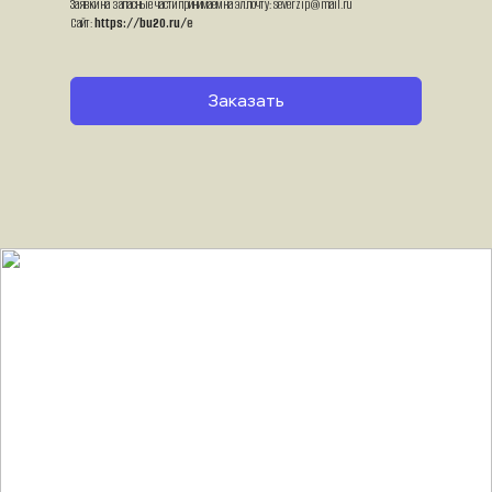
Заявки на запасные части принимаем на эл.почту: severzip@mail.ru
Сайт: 
https://bu20.ru/
е
Заказать