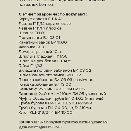
путем перемещения подшипников с помощью 
натяжных болтов.
С этим товаром часто покупают:
Корпус долота Г 111\ А1
Лезвие Г111/12 округляющее
Лезвие Г111/14 плоское
Штанга БИ.01
Полуштанга БИ.03.01
Канатный замок БИ.11.00
Желонка Б8З
Домкрат реечный 10тн
Шпилька гладкая Г 111А/6
Шпилька резьбовая Г 111А/5
Гайка Г III/А3
Вкладыш головки забивной БИ 03.02
Гильза канатного замка БИ.11.02
Головка забивная БИ 03.03 разъёмная
Головка забивная БИ 13.00
Башмак ф 225 мм L=210 мм БИ.О5
Башмак ф 240 мм L=210мм БИ.О5 усиленный
Муфта обсадной трубы БИ.04.02 (ниппель)
Труба буровая БИ-04.00, 2м, D-219мм
Труба буровая БИ-04.00, 1м, D-219мм
Ключ КШ-219/244 БИ 10.00
ООО НПО "РТЦ"
 Мы производим и продаем запасные части на буровой станок 
ударно-канатного бурения БУ-20-2УШМ