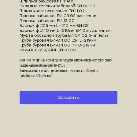
Шпилька резьбовая Г 111А/5
Вкладыш головки забивной БИ 03.02
Гильза канатного замка БИ.11.02
Головка забивная БИ 03.03 разъёмная
Головка забивная БИ 13.00
Башмак ф 225 мм L=210 мм БИ.О5
Башмак ф 240 мм L=210мм БИ.О5 усиленный
Муфта обсадной трубы БИ.04.02 (ниппель)
Труба буровая БИ-04.00, 2м, D-219мм
Труба буровая БИ-04.00, 1м, D-219мм
Ключ КШ-219/244 БИ 10.00
ООО НПО "РТЦ"
 Мы производим и продаем запасные части на буровой станок 
ударно-канатного бурения БУ-20-2УШМ
Заявки на запасные части принимаем на эл.почту: severzip@mail.ru
Сайт: 
https://bu20.ru/
Заказать