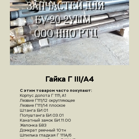
Гайка Г III/А4
С этим товаром часто покупают:
Корпус долота Г 111\ А1
Лезвие Г111/12 округляющее
Лезвие Г111/14 плоское
Штанга БИ.01
Полуштанга БИ.03.01
Канатный замок БИ.11.00
Желонка Б8З
Домкрат реечный 10тн
Шпилька гладкая Г 111А/6